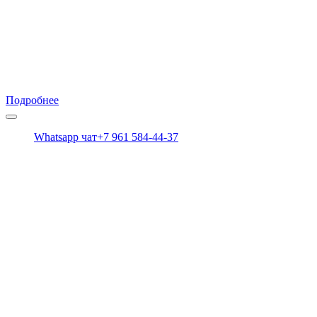
видеодомофонов, охранных
сигнализаций «под ключ»
Есть вопросы? Получите консультацию у наших
специалистов.
Подробнее
+7 (928) 239-42-91
Whatsapp чат
+7 961 584-44-37
Вся информация на сайте носит справочный характер и не
является публичной офертой, определяемой статьей 437 ГК
РФ
Меню
Видеонаблюдение Tiandy
Видеонаблюдение HiWatch
Видеонаблюдение ЛИНИЯ
Hikvision AX PRO
Контроль доступа ZKTeco
Климатические шкафы MASTERMANN