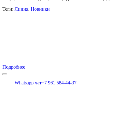
Теги:
Линия
,
Новинки
Монтаж видеонаблюдения,
видеодомофонов, охранных
сигнализаций «под ключ»
Есть вопросы? Получите консультацию у наших
специалистов.
Подробнее
+7 (928) 239-42-91
Whatsapp чат
+7 961 584-44-37
Вся информация на сайте носит справочный характер и не
является публичной офертой, определяемой статьей 437 ГК
РФ
Меню
Видеонаблюдение Tiandy
Видеонаблюдение HiWatch