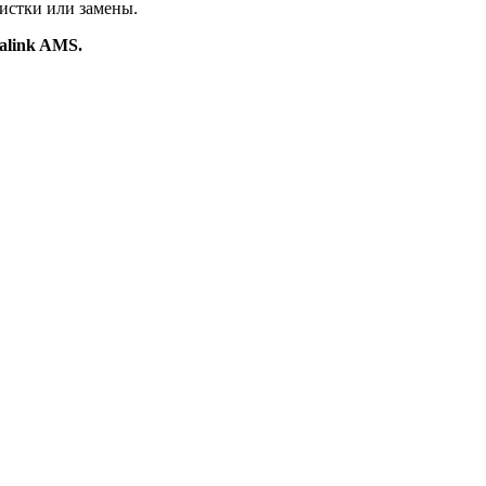
чистки или замены.
alink AMS.
нов, охранных сигнализаций «под ключ
яется публичной офертой, определяемой статьей 437 ГК РФ