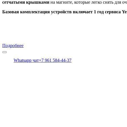
сетчатыми крышками
на магните, которые легко снять для о
Базовая комплектация устройств включает 1 год сервиса Ye
Монтаж видеонаблюдения, видеодомофо
Есть вопросы? Получите консультацию у наших специалистов.
Подробнее
+7 (928) 239-42-91
Whatsapp чат
+7 961 584-44-37
Вся информация на сайте носит справочный характер и не явл
Меню
Видеонаблюдение Tiandy
Видеонаблюдение HiWatch
Видеонаблюдение ЛИНИЯ
Hikvision AX PRO
Контроль доступа ZKTeco
Климатические шкафы MASTERMANN