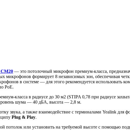
k CM20
— это потолочный микрофон премиум-класса, предназнач
ных микрофонов формирует 8 независимых зон, обеспечивая чет
крофонов в системе — для этого рекомендуется использовать к
по PoE.
емиум-класса в радиусе до 30 м2 (STIPA 0,78 при радиусе захват
 уровень шума — 40 дБА, высота — 2,8 м.
тку звука, а также взаимодействие с терминалами Yealink для 
инципу
Plug & Play
.
ной потолок или установить на требуемой высоте с помощью по