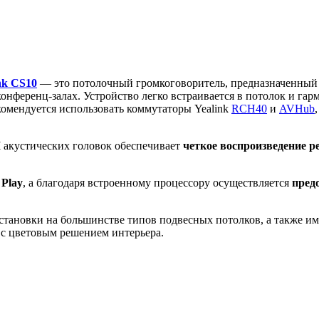
nk CS10
— это потолочный громкоговоритель, предназначенный д
онференц-залах. Устройство легко встраивается в потолок и гар
комендуется использовать коммутаторы Yealink
RCH40
и
AVHub
Ч акустических головок обеспечивает
четкое воспроизведение р
 Play
, а благодаря встроенному процессору осуществляется
пред
становки на большинстве типов подвесных потолков, а также и
и с цветовым решением интерьера.