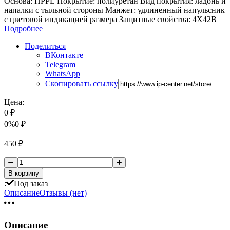
Основа: HPPE Покрытие: полиуретан Вид покрытия: ладонь и
напалки с тыльной стороны Манжет: удлиненный напульсник
с цветовой индикацией размера Защитные свойства: 4X42B
Подробнее
Поделиться
ВКонтакте
Telegram
WhatsApp
Скопировать ссылку
Цена:
0
₽
0%
0
₽
450
₽
В корзину
:
Под заказ
Описание
Отзывы (нет)
Описание