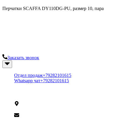
Перчатки SCAFFA DY110DG-PU, размер 10, пара
Надежный поставщик систем
безопасности
Остались вопросы? Закажите консультацию у наших
специалистов.
Заказать звонок
+7 (928) 210-1615
Отдел продаж
+79282101615
Whatsapp чат
+79282101615
Контакты
125009,
г. Краснодар,
ул. Рашпилевская, 191
shop@ip-center.net
Вся информация на сайте носит справочный характер и не
является публичной офертой, определяемой статьей 437 ГК