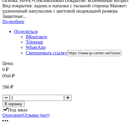
Основа: HPPE+стекловолокно Покрытие: вспененный нитрил
Вид покрытия: ладонь и напалки с тыльной стороны Манжет:
удлиненный напульсник с цветовой индикацией размера
Защитные...
Подробнее
Поделиться
ВКонтакте
Telegram
WhatsApp
Скопировать ссылку
Цена:
0
₽
0%
0
₽
590
₽
В корзину
:
Под заказ
Описание
Отзывы (нет)