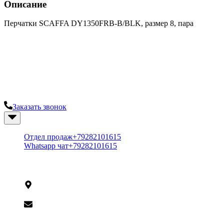
Описание
Перчатки SCAFFA DY1350FRB-B/BLK, размер 8, пара
Надежный поставщик систем
безопасности
Остались вопросы? Закажите консультацию у наших
специалистов.
Заказать звонок
+7 (928) 210-1615
Отдел продаж
+79282101615
Whatsapp чат
+79282101615
Контакты
125009,
г. Краснодар,
ул. Рашпилевская, 191
shop@ip-center.net
Вся информация на сайте носит справочный характер и не