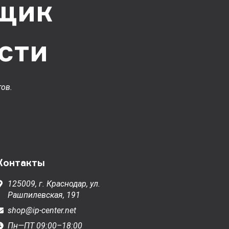
щик
сти
ов.
Контакты
125009,
г. Краснодар,
ул.
Рашпилевская, 191
shop@ip-center.net
Пн—ПТ 09:00–18:00