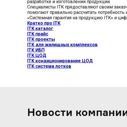
разработке и изготовлении продукции.
Специалисты ITK предоставляют своим заказч
помогают правильно рассчитать потребность 
«Системная гарантия на продукцию ITK» и цифр
Кратко про ITK
ITK каталог
ITK прайс
ITK проекты
ITK для жилищных комплексов
ITK ИБП
ITK ЦОД
ITK кондиционирование ЦОД
ITK система лотков
Новости компани