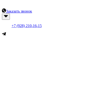
специалистов.
Заказать звонок
+7 (861) 290-16-15
+7 (928) 210-16-15
Меню
Каталог
Академия
О компании
Контакты
Новости
HiWatch
Hikvision
Tiandy
Mastermann
Ruijie
Wi-Tek
Datarex