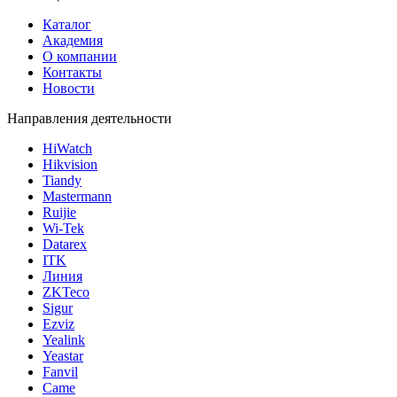
Каталог
Академия
О компании
Контакты
Новости
Направления деятельности
HiWatch
Hikvision
Tiandy
Mastermann
Ruijie
Wi-Tek
Datarex
ITK
Линия
ZKTeco
Sigur
Ezviz
Yealink
Yeastar
Fanvil
Came