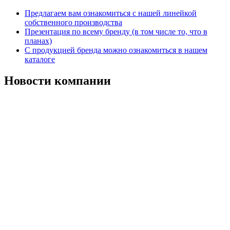
Предлагаем вам ознакомиться с нашей линейкой
собственного производства
Презентация по всему бренду (в том числе то, что в
планах)
С продукцией бренда можно ознакомиться в нашем
каталоге
Новости компании
Надежный поставщик систем
безопасности
Остались вопросы? Закажите консультацию у наших