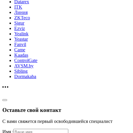
Datarex
ITK
Линия
ZKTeco
Sigur
Ezviz
Yealink
Yeastar
Fanvil
Came
Kaadas
ControlGate
AVSM.by
Sibling
Dormakaba
Оставьте свой контакт
С вами свяжется первый освободившейся специалист
Имя :