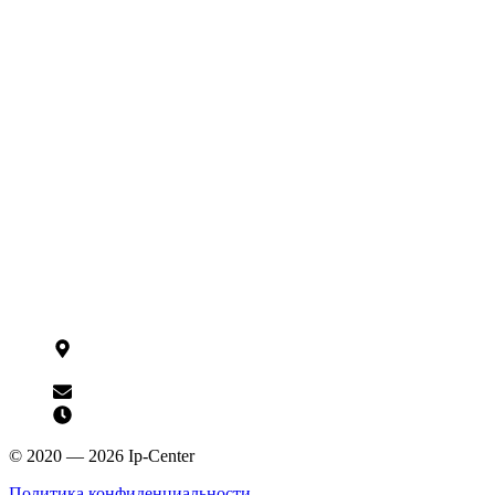
ITK
Линия
ZKTeco
Sigur
Ezviz
Yealink
Yeastar
Fanvil
Came
Kaadas
ControlGate
AVSM.by
Sibling
Dormakaba
Контакты
125009,
г. Краснодар,
ул. Рашпилевская, 191
shop@ip-center.net
Пн—ПТ 09:00–18:00
© 2020 — 2026 Ip-Center
Политика конфиденциальности