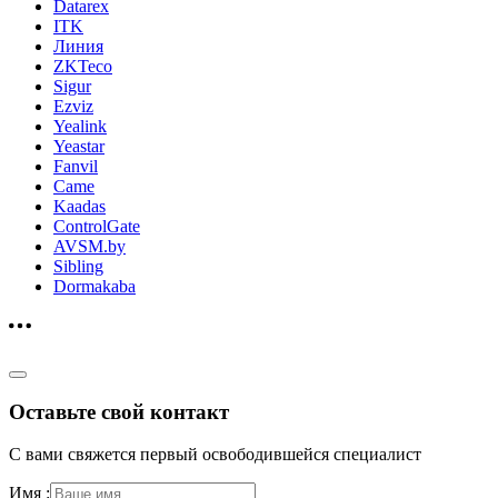
Datarex
ITK
Линия
ZKTeco
Sigur
Ezviz
Yealink
Yeastar
Fanvil
Came
Kaadas
ControlGate
AVSM.by
Sibling
Dormakaba
Оставьте свой контакт
С вами свяжется первый освободившейся специалист
Имя :