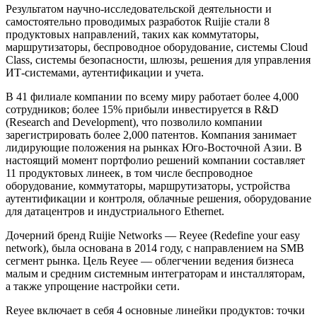
Результатом научно-исследовательской деятельности и
самостоятельно проводимых разработок Ruijie стали 8
продуктовых направлений, таких как коммутаторы,
маршрутизаторы, беспроводное оборудование, системы Cloud
Class, системы безопасности, шлюзы, решения для управления
ИТ-системами, аутентификации и учета.
В 41 филиале компании по всему миру работает более 4,000
сотрудников; более 15% прибыли инвестируется в R&D
(Research and Development), что позволило компании
зарегистрировать более 2,000 патентов. Компания занимает
лидирующие положения на рынках Юго-Восточной Азии. В
настоящий момент портфолио решений компании составляет
11 продуктовых линеек, в том числе беспроводное
оборудование, коммутаторы, маршрутизаторы, устройства
аутентификации и контроля, облачные решения, оборудование
для датацентров и индустриального Ethernet.
Дочерний бренд Ruijie Networks — Reyee (Redefine your easy
network), была основана в 2014 году, с направлением на SMB
сегмент рынка. Цель Reyee — облегчении ведения бизнеса
малым и средним системным интеграторам и инсталляторам,
а также упрощение настройки сети.
Reyee включает в себя 4 основные линейки продуктов: точки