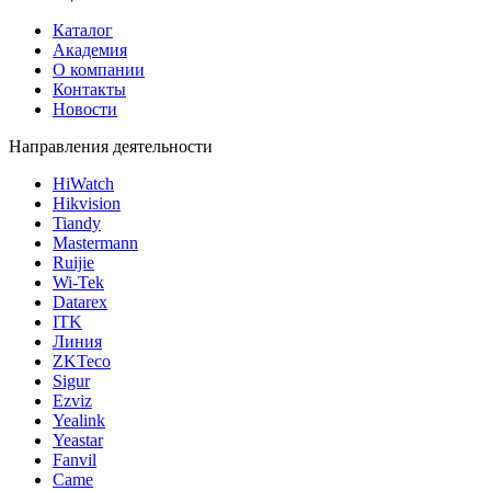
Каталог
Академия
О компании
Контакты
Новости
Направления деятельности
HiWatch
Hikvision
Tiandy
Mastermann
Ruijie
Wi-Tek
Datarex
ITK
Линия
ZKTeco
Sigur
Ezviz
Yealink
Yeastar
Fanvil
Came