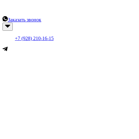
Остались вопросы? Закажите консультацию у наших
специалистов.
Заказать звонок
+7 (861) 290-16-15
+7 (928) 210-16-15
Меню
Каталог
Академия
О компании
Контакты
Новости
HiWatch
Hikvision
Tiandy
Mastermann
Ruijie
Wi-Tek