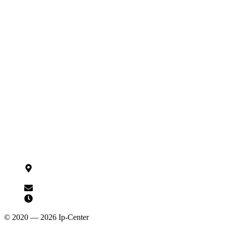
Datarex
ITK
Линия
ZKTeco
Sigur
Ezviz
Yealink
Yeastar
Fanvil
Came
Kaadas
ControlGate
AVSM.by
Sibling
Dormakaba
Контакты
125009,
г. Краснодар,
ул. Рашпилевская, 191
shop@ip-center.net
Пн—ПТ 09:00–18:00
© 2020 — 2026 Ip-Center